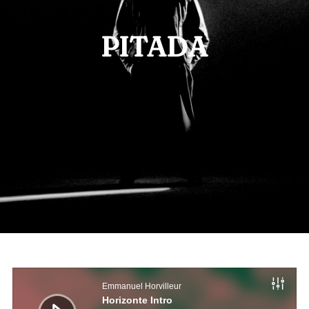
PITADA
Reproductor
de
Emmanuel Horvilleur
audio
Horizonte Intro