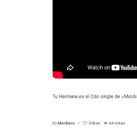
Tu Hermana es el 2do single de «Mordisc
En
Mordisco
0
likes
64 vistas